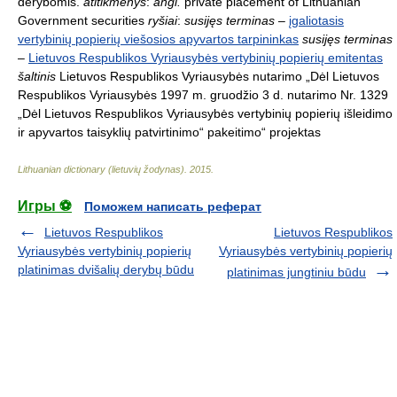
derybomis.
atitikmenys
:
angl.
private placement of Lithuanian
Government securities
ryšiai
:
susijęs terminas
–
įgaliotasis
vertybinių popierių viešosios apyvartos tarpininkas
susijęs terminas
–
Lietuvos Respublikos Vyriausybės vertybinių popierių emitentas
šaltinis
Lietuvos Respublikos Vyriausybės nutarimo „Dėl Lietuvos
Respublikos Vyriausybės 1997 m. gruodžio 3 d. nutarimo Nr. 1329
„Dėl Lietuvos Respublikos Vyriausybės vertybinių popierių išleidimo
ir apyvartos taisyklių patvirtinimo“ pakeitimo“ projektas
Lithuanian dictionary (lietuvių žodynas)
.
2015
.
Игры ⚽
Поможем написать реферат
Lietuvos Respublikos
Lietuvos Respublikos
Vyriausybės vertybinių popierių
Vyriausybės vertybinių popierių
platinimas dvišalių derybų būdu
platinimas jungtiniu būdu