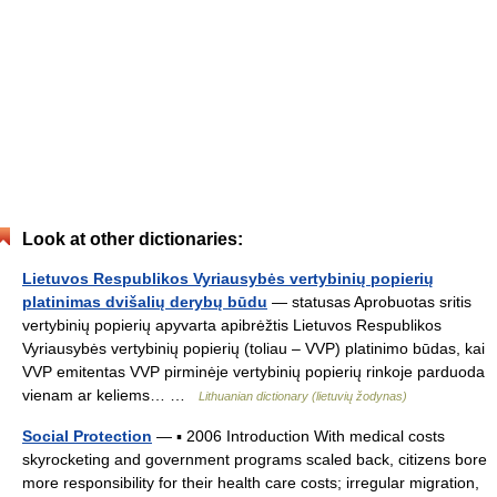
Look at other dictionaries:
Lietuvos Respublikos Vyriausybės vertybinių popierių
platinimas dvišalių derybų būdu
— statusas Aprobuotas sritis
vertybinių popierių apyvarta apibrėžtis Lietuvos Respublikos
Vyriausybės vertybinių popierių (toliau – VVP) platinimo būdas, kai
VVP emitentas VVP pirminėje vertybinių popierių rinkoje parduoda
vienam ar keliems… …
Lithuanian dictionary (lietuvių žodynas)
Social Protection
— ▪ 2006 Introduction With medical costs
skyrocketing and government programs scaled back, citizens bore
more responsibility for their health care costs; irregular migration,