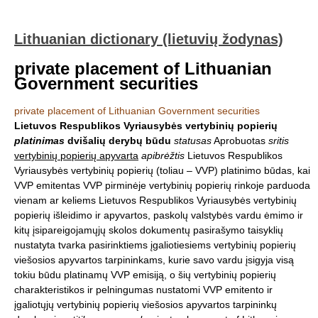
Lithuanian dictionary (lietuvių žodynas)
private placement of Lithuanian
Government securities
private placement of Lithuanian Government securities
Lietuvos Respublikos Vyriausybės vertybinių popierių
platinimas
dvišalių derybų būdu
statusas
Aprobuotas
sritis
vertybinių popierių apyvarta
apibrėžtis
Lietuvos Respublikos
Vyriausybės vertybinių popierių (toliau – VVP) platinimo būdas, kai
VVP emitentas VVP pirminėje vertybinių popierių rinkoje parduoda
vienam ar keliems Lietuvos Respublikos Vyriausybės vertybinių
popierių išleidimo ir apyvartos, paskolų valstybės vardu ėmimo ir
kitų įsipareigojamųjų skolos dokumentų pasirašymo taisyklių
nustatyta tvarka pasirinktiems įgaliotiesiems vertybinių popierių
viešosios apyvartos tarpininkams, kurie savo vardu įsigyja visą
tokiu būdu platinamų VVP emisiją, o šių vertybinių popierių
charakteristikos ir pelningumas nustatomi VVP emitento ir
įgaliotųjų vertybinių popierių viešosios apyvartos tarpininkų