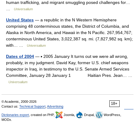
human trafficking, and migrant smuggling posed challenges for…
…
Universalium
United States
— a republic in the N Western Hemisphere
comprising 48 conterminous states, the District of Columbia, and
Alaska in North America, and Hawaii in the N Pacific. 267,954,767;
conterminous United States, 3,022,387 sq. mi. (7,827,982 sq. km);
with… …
Universalium
Dates of 2004
— ▪ 2005 January It turns out we were all wrong,
probably, in my judgment. David Kay, former U.S. chief weapons
inspector in Iraq, in testimony to the U.S. Senate Armed Services
Committee, January 28 January 1 Haitian Pres. Jean… …
Universalium
© Academic, 2000-2026
18+
Contact us:
Technical Support
,
Advertising
Dictionaries export
, created on PHP,
Joomla,
Drupal,
WordPress,
MODx.